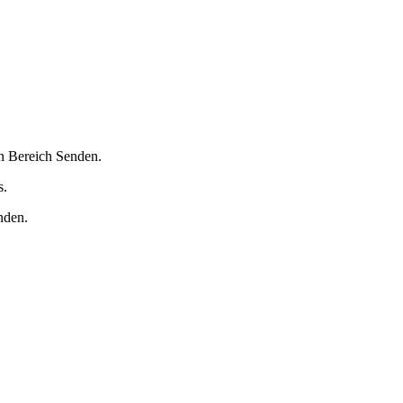
en Bereich Senden.
s.
nden.